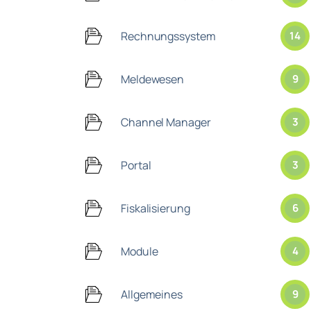
Rechnungssystem
14
Meldewesen
9
Channel Manager
3
Portal
3
Fiskalisierung
6
Module
4
Allgemeines
9