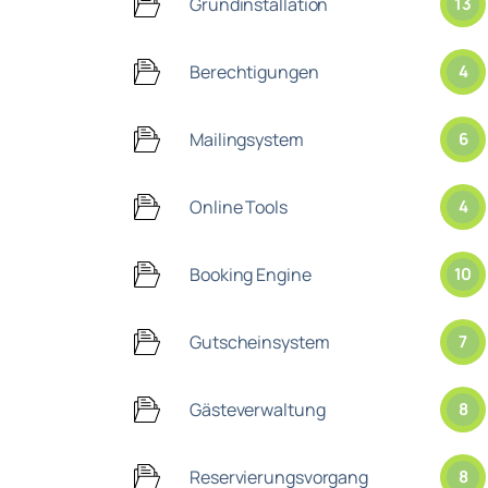
Grundinstallation
13
Berechtigungen
4
Mailingsystem
6
Online Tools
4
Booking Engine
10
Gutscheinsystem
7
Gästeverwaltung
8
Reservierungsvorgang
8