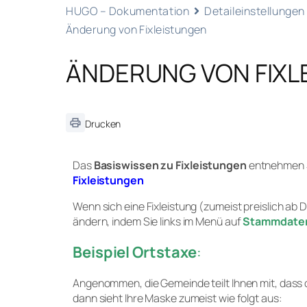
HUGO – Dokumentation
Detaileinstellungen
Änderung von Fixleistungen
ÄNDERUNG VON FIXL
Drucken
Das
Basiswissen
zu Fixleistungen
entnehmen S
Fixleistungen
Wenn sich eine Fixleistung (zumeist preislich ab
ändern, indem Sie links im Menü auf
Stammdaten 
Beispiel Ortstaxe
:
Angenommen, die Gemeinde teilt Ihnen mit, dass d
dann sieht Ihre Maske zumeist wie folgt aus: