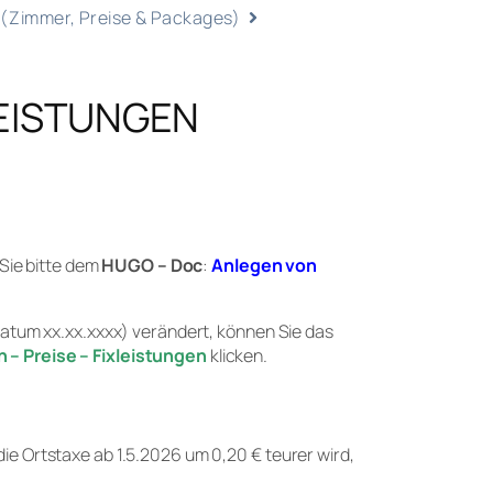
 (Zimmer, Preise & Packages)
EISTUNGEN
ie bitte dem
HUGO – Doc
:
Anlegen von
 Datum xx.xx.xxxx) verändert, können Sie das
– Preise – Fixleistungen
klicken.
ie Ortstaxe ab 1.5.2026 um 0,20 € teurer wird,