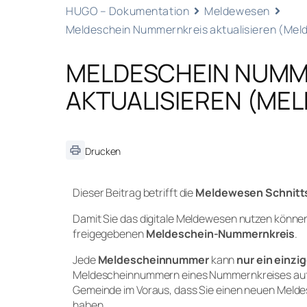
HUGO – Dokumentation
Meldewesen
Meldeschein Nummernkreis aktualisieren (Meld
MELDESCHEIN NUMM
AKTUALISIEREN (MEL
Drucken
Dieser Beitrag betrifft die
Meldewesen Schnittst
Damit Sie das digitale Meldewesen nutzen können
freigegebenen
Meldeschein-Nummernkreis
.
Jede
Meldescheinnummer
kann
nur ein einzi
Meldescheinnummern eines Nummernkreises aufge
Gemeinde im Voraus, dass Sie einen neuen Me
haben.