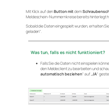
Mit Klick auf den
Button
mit
dem
Schraubensch
Meldeschein-Nummernkreise bereits hinterlegt ha
Sobald die Daten eingespielt wurden, erhalten Si
geladen“.
Was tun, falls es nicht funktioniert?
Falls Sie die Daten nicht einspielen könn
den Meldeclient zu bearbeiten und scha
automatisch beziehen
“ auf „
JA
“ gestel