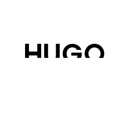
Murtalstraße 641
5582 Sankt Michael im Lungau
Österreich
E-Mail:
info@hugo-hotelsoftware.com
Telefon:
+43 6477 21 0 21