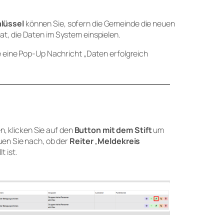
lüssel
können Sie, sofern die Gemeinde die neuen
t, die Daten im System einspielen.
e eine Pop-Up Nachricht „Daten erfolgreich
en, klicken Sie auf den
Button mit dem Stift
um
uen Sie nach, ob der
Reiter
„
Meldekreis
lt ist.