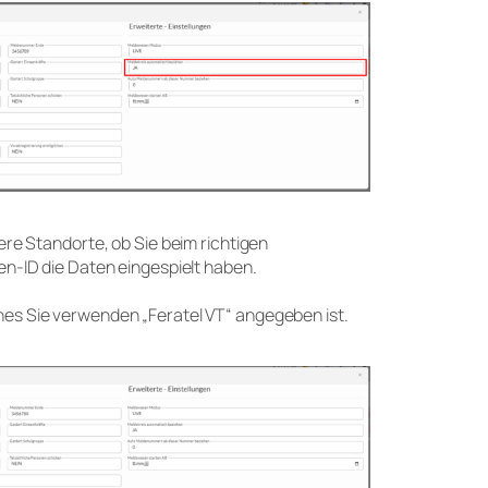
ere Standorte, ob Sie beim richtigen
en-ID die Daten eingespielt haben.
es Sie verwenden „Feratel VT“ angegeben ist.