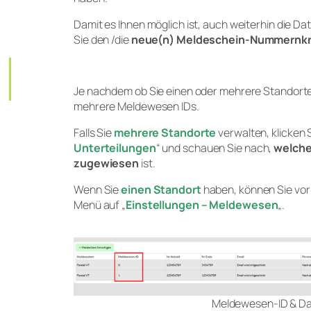
Damit es Ihnen möglich ist, auch weiterhin die Da
Sie den /die
neue(n) Meldeschein-Nummernkr
Je nachdem ob Sie einen oder mehrere Standorte
mehrere Meldewesen IDs.
Falls Sie
mehrere Standorte
verwalten, klicken S
Unterteilungen
“ und schauen Sie nach,
welche
zugewiesen
ist.
Wenn Sie
einen Standort
haben, können Sie vorh
Menü auf „
Einstellungen – Meldewesen
„.
Meldewesen-ID & Da