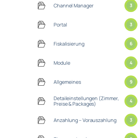
Meldeschein drucken
Channel Manager
3
Zusatzabfrage bei Meldewesen
Tablet für Meldewesen + Inforechnung
Portal
3
Fiskalisierung
6
Module
4
Allgemeines
9
Detaileinstellungen (Zimmer,
4
Preise & Packages)
Anzahlung – Vorauszahlung
3