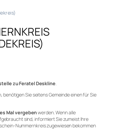
ekreis)
ERNKREIS
DEKREIS)
elle zu Feratel Deskline
.
, benötigen Sie seitens Gemeinde einen für Sie
ges Mal vergeben
werden. Wenn alle
braucht sind, informiert Sie zumeist Ihre
ldeschein-Nummernkreis zugewiesen bekommen