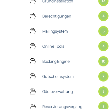
Grundinstallation
13
Berechtigungen
4
Mailingsystem
6
Online Tools
4
Booking Engine
10
Gutscheinsystem
7
Gästeverwaltung
8
Reservierungsvorgang
8