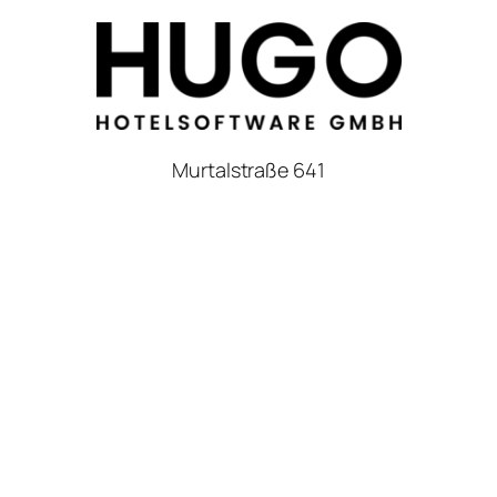
Murtalstraße 641
5582 Sankt Michael im Lungau
Österreich
E-Mail:
info@hugo-hotelsoftware.com
Telefon:
+43 6477 21 0 21
Homepage