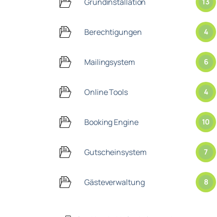
Grundinstallation
13
Berechtigungen
4
Mailingsystem
6
Online Tools
4
Booking Engine
10
Gutscheinsystem
7
Gästeverwaltung
8