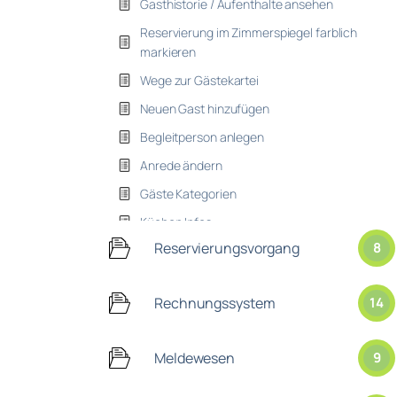
Gasthistorie / Aufenthalte ansehen
Reservierung im Zimmerspiegel farblich
markieren
Wege zur Gästekartei
Neuen Gast hinzufügen
Begleitperson anlegen
Anrede ändern
Gäste Kategorien
Küchen Infos
Reservierungsvorgang
8
Rechnungssystem
14
Meldewesen
9