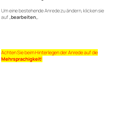
Um eine bestehende Anrede zu ändern, klicken sie
auf „
bearbeiten
„.
Achten Sie beim Hinterlegen der Anrede auf die
Mehrsprachigkeit
!