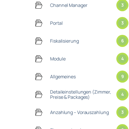
Channel Manager
3
Portal
3
Fiskalisierung
6
Module
4
Allgemeines
9
Detaileinstellungen (Zimmer,
4
Preise & Packages)
Anzahlung – Vorauszahlung
3