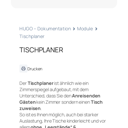
HUGO – Dokumentation
Module
Tischplaner
TISCHPLANER
Drucken
Der
Tischplaner
ist ähnlich wie ein
Zimmerspiegel aufgebaut, mit dem
Unterschied, dass Sie den
Anreisenden
Gästen
kein Zimmer sondern einen
Tisch
zuweisen
.
So ist es Ihnen möglich, auch bei starker
Auslastung, Ihre Tische kinderleicht und vor
allem
ohne „Leerstände“ &