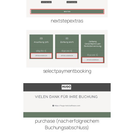
nextstepextras
selectpaymentbooking
purchase (nach erfolgreichem
Buchungsabschluss)