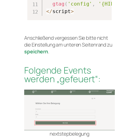
gtag
(
'config'
,
'{HIER G-Code
<
/
script
>
Anschließend vergessen Sie bitte nicht
die Einstellung am unteren Seitenrand zu
speichern
.
Folgende Events
werden „gefeuert“:
nextstepbelegung