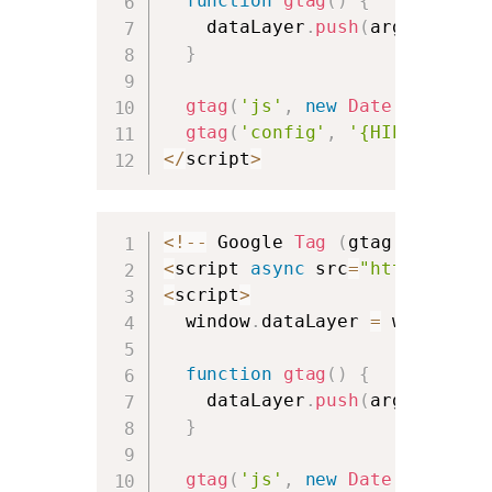
function
gtag
(
)
{
    dataLayer
.
push
(
arguments
)
;
}
gtag
(
'js'
,
new
Date
(
)
)
;
gtag
(
'config'
,
'{HIER G-Code
<
/
script
>
<
!
--
 Google 
Tag
(
gtag
.
js
)
--
>
<
script 
async
 src
=
"https://www
<
script
>
  window
.
dataLayer 
=
 window
.
da
function
gtag
(
)
{
    dataLayer
.
push
(
arguments
)
;
}
gtag
(
'js'
,
new
Date
(
)
)
;