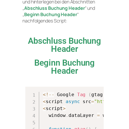
und hinterlegen bei den Abschnitten
„
Abschluss Buchung Header
“ und
„
Beginn Buchung Header
“
nachfolgendes Script:
Abschluss Buchung
Header
Beginn Buchung
Header
<
!
--
 Google 
Tag
(
gtag
.
js
)
--
>
<
script 
async
 src
=
"https://www
<
script
>
  window
.
dataLayer 
=
 window
.
da