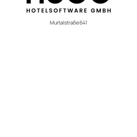
Murtalstraße 641
5582 Sankt Michael im Lungau
Österreich
E-Mail:
info@hugo-hotelsoftware.com
Telefon:
+43 6477 21 0 21
Homepage