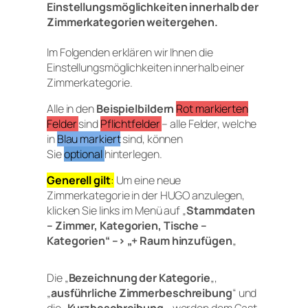
Einstellungsmöglichkeiten innerhalb der
Zimmerkategorien weitergehen.
Im Folgenden erklären wir Ihnen die
Einstellungsmöglichkeiten innerhalb einer
Zimmerkategorie.
Alle in den
Beispielbildern
Rot markierten
Felder
sind
Pflichtfelder
– alle Felder, welche
in
Blau markiert
sind, können
Sie
optional
hinterlegen.
Generell gilt
:
Um eine neue
Zimmerkategorie in der HUGO anzulegen,
klicken Sie links im Menü auf „
Stammdaten
– Zimmer, Kategorien, Tische –
Kategorien“ –> „+ Raum hinzufügen
„
Die „
Bezeichnung der Kategorie
„,
„
ausführliche Zimmerbeschreibung
“ und